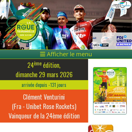
Afficher le menu
ème
24
édition,
dimanche 29 mars 2026
arrivée depuis -131 jours
Clément Venturini
(Fra - Unibet Rose Rockets)
Vainqueur de la 24ème édition