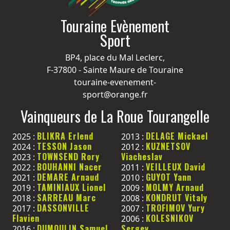
Touraine Evènement
Sport
BP4, place du Mal Leclerc,
F-37800 - Sainte Maure de Touraine
touraine-evenement-
sport@orange.fr
Vainqueurs de La Roue Tourangelle
BLIKRA Erlend
DELAGE Mickael
2025 :
2013 :
TESSON Jason
KUZNETSOV
2024 :
2012 :
TOWNSEND Rory
Viacheslav
2023 :
BOUHANNI Nacer
VEILLEUX David
2022 :
2011 :
DEMARE Arnaud
GUYOT Yann
2021 :
2010 :
TAMINIAUX Lionel
MOLMY Arnaud
2019 :
2009 :
SARREAU Marc
KONDRUT Vitaly
2018 :
2008 :
DASSONVILLE
TROFIMOV Yury
2017 :
2007 :
Flavien
KOLESNIKOV
2006 :
DUMOULIN Samuel
Sergey
2016 :