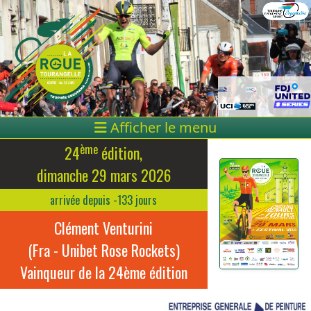
Afficher le menu
ème
24
édition,
dimanche 29 mars 2026
arrivée depuis -133 jours
Clément Venturini
(Fra - Unibet Rose Rockets)
Vainqueur de la 24ème édition