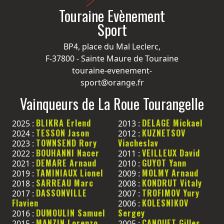
Touraine Evènement
Sport
BP4, place du Mal Leclerc,
F-37800 - Sainte Maure de Touraine
touraine-evenement-
sport@orange.fr
Vainqueurs de La Roue Tourangelle
BLIKRA Erlend
DELAGE Mickael
2025 :
2013 :
TESSON Jason
KUZNETSOV
2024 :
2012 :
TOWNSEND Rory
Viacheslav
2023 :
BOUHANNI Nacer
VEILLEUX David
2022 :
2011 :
DEMARE Arnaud
GUYOT Yann
2021 :
2010 :
TAMINIAUX Lionel
MOLMY Arnaud
2019 :
2009 :
SARREAU Marc
KONDRUT Vitaly
2018 :
2008 :
DASSONVILLE
TROFIMOV Yury
2017 :
2007 :
Flavien
KOLESNIKOV
2006 :
DUMOULIN Samuel
Sergey
2016 :
MANZIN Lorenzo
CANOUET Gilles
2015 :
2005 :