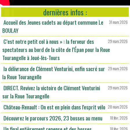
dernières infos :
Accueil des Jeunes cadets au départ commune Le
31 mars 2026
BOULAY
C’est notre petit col à nous » : la ferveur des
29 mars 2026
spectateurs au bord de la côte de l’Épan pour la Roue
Tourangelle à Joué-lès-Tours
la délivrance de Clément Venturini, enfin sacré sur
29 mars 2026
la Roue Tourangelle
DIRECT. Revivez la victoire de Clément Venturini
29 mars 2026
sur la Roue Tourangelle
Château-Renault : On est en plein dans l'esprit vélo
28 mars 2026
Découvrez le parcours 2026, 23 bosses au menu
18 févr. 2026
Un final entièrement repense et des bosses
18 févr. 2026