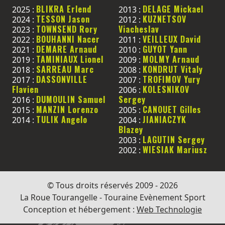
BLIKRA Erlend
DELAGE Mickael
2025 :
2013 :
TESSON Jason
KUZNETSOV
2024 :
2012 :
TOWNSEND Rory
Viacheslav
2023 :
BOUHANNI Nacer
VEILLEUX David
2022 :
2011 :
DEMARE Arnaud
GUYOT Yann
2021 :
2010 :
TAMINIAUX Lionel
MOLMY Arnaud
2019 :
2009 :
SARREAU Marc
KONDRUT Vitaly
2018 :
2008 :
DASSONVILLE
TROFIMOV Yury
2017 :
2007 :
Flavien
KOLESNIKOV
2006 :
DUMOULIN Samuel
Sergey
2016 :
MANZIN Lorenzo
CANOUET Gilles
2015 :
2005 :
TULIK Angelo
JIANIACZYK
2014 :
2004 :
Blazey
LAGUTIN Sergey
2003 :
WIESIAK Mariusz
2002 :
© Tous droits réservés 2009 - 2026
La Roue Tourangelle - Touraine Evènement Sport
Conception et hébergement :
Web Technologie