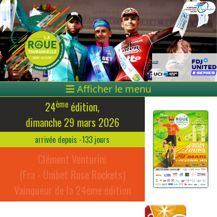
Afficher le menu
ème
24
édition,
dimanche 29 mars 2026
arrivée depuis -133 jours
Clément Venturini
(Fra - Unibet Rose Rockets)
Vainqueur de la 24ème édition