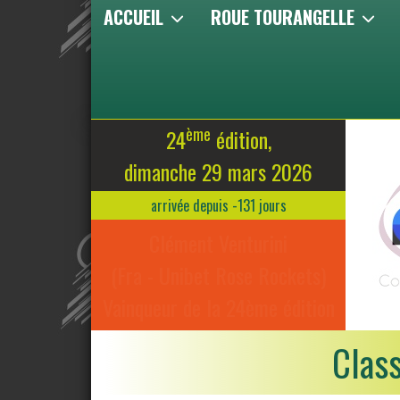
ACCUEIL
ROUE TOURANGELLE
ème
24
édition,
dimanche 29 mars 2026
arrivée depuis -131 jours
Clément Venturini
(Fra - Unibet Rose Rockets)
Vainqueur de la 24ème édition
Clas