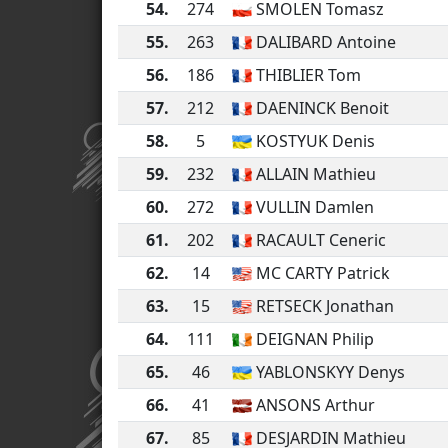
54.
274
SMOLEN Tomasz
55.
263
DALIBARD Antoine
56.
186
THIBLIER Tom
57.
212
DAENINCK Benoit
58.
5
KOSTYUK Denis
59.
232
ALLAIN Mathieu
60.
272
VULLIN Damlen
61.
202
RACAULT Ceneric
62.
14
MC CARTY Patrick
63.
15
RETSECK Jonathan
64.
111
DEIGNAN Philip
65.
46
YABLONSKYY Denys
66.
41
ANSONS Arthur
67.
85
DESJARDIN Mathieu