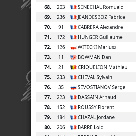
68.
203
SENECHAL Romuald
69.
236
JEANDESBOZ Fabrice
70.
91
CABRERA Alexandre
71.
172
HUNGER Guillaume
72.
126
WITECKI Mariusz
73.
11
BOWMAN Dan
74.
21
CRIQUELION Mathieu
75.
233
CHEVAL Sylvain
76.
35
SEVOSTIANOV Sergei
77.
223
DASSAIN Arnaud
78.
152
ROUSSY Florent
79.
184
CHAZAL Jordane
80.
206
BARRE Loic