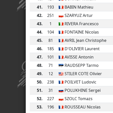
41.
193
BABIN Mathieu
42.
251
SZARYUZ Artur
43.
1
RIVERA Francesco
44.
104
FONTAINE Nicolas
45.
81
AVRIL Jean Christophe
46.
185
D'OLIVIER Laurent
47.
101
AVISSE Antonin
48.
71
RAUDSEPP Tarmo
49.
12
STILER COTE Olivier
50.
238
POILVET Ludovic
51.
31
POLUKHINE Sergei
52.
227
SZOLC Tomazs
53.
196
ROUSSEAU Nicolas