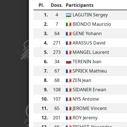
Pl.
Doss.
Participants
1.
4
LAGUTIN Sergey
2.
7
BIONDO Maurizio
3.
64
GENE Yohann
4.
271
ARASSUS David
5.
273
MANGEL Laurent
6.
34
TERENIN Ivan
7.
67
SPRICK Mathieu
8.
68
ZEN Jean
9.
108
SIDANER Erwan
10.
107
NYS Antoine
11.
65
JEROME Vincent
12.
201
ROY Jeremy
13.
66
PICHOT Alexandre