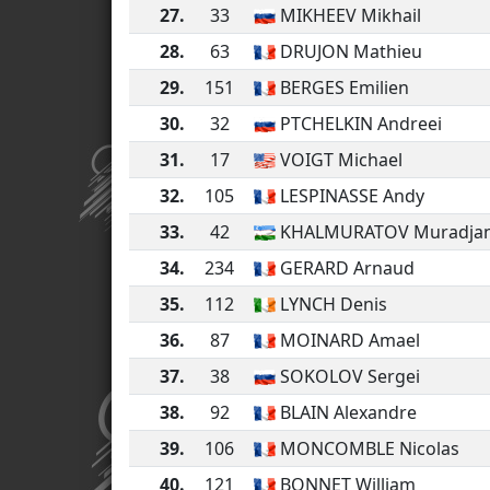
27.
33
MIKHEEV Mikhail
28.
63
DRUJON Mathieu
29.
151
BERGES Emilien
30.
32
PTCHELKIN Andreei
31.
17
VOIGT Michael
32.
105
LESPINASSE Andy
33.
42
KHALMURATOV Muradja
34.
234
GERARD Arnaud
35.
112
LYNCH Denis
36.
87
MOINARD Amael
37.
38
SOKOLOV Sergei
38.
92
BLAIN Alexandre
39.
106
MONCOMBLE Nicolas
40.
121
BONNET William