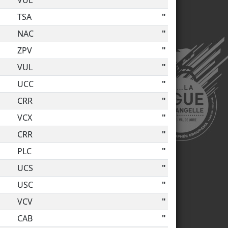
TSA
"
NAC
"
ZPV
"
VUL
"
UCC
"
CRR
"
VCX
"
CRR
"
PLC
"
UCS
"
USC
"
VCV
"
CAB
"