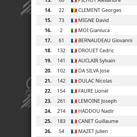
14.
22
CLEMENT Georges
15.
73
MIGNE David
16.
2
MOI Gianluca
17.
61
BERNAUDEAU Giovanni
18.
132
DROUET Cedric
19.
141
AUCLAIR Sylvain
20.
102
DA SILVA Jose
21.
142
DULAC Nicolas
22.
154
FAURE Lionel
23.
261
LEMOINE Joseph
24.
214
HADDOU Nadir
25.
183
CANET Guillaume
26.
54
MAZET Julien