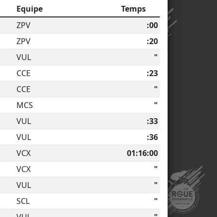
Equipe
Temps
ZPV
:00
ZPV
:20
VUL
"
CCE
:23
CCE
"
MCS
"
VUL
:33
VUL
:36
VCX
01:16:00
VCX
"
VUL
"
SCL
"
VUL
"