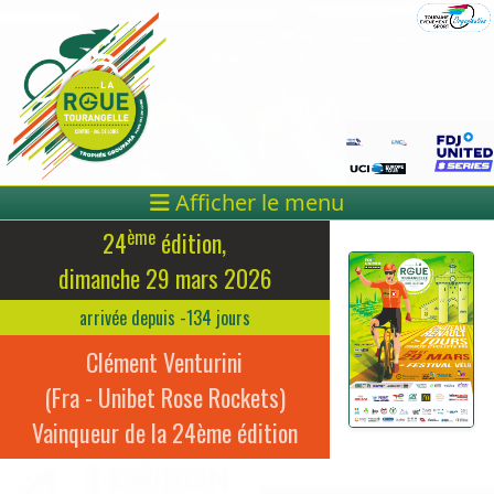
Afficher le menu
ème
24
édition,
dimanche 29 mars 2026
arrivée depuis -134 jours
Clément Venturini
(Fra - Unibet Rose Rockets)
Vainqueur de la 24ème édition