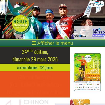
Afficher le menu
ème
24
édition,
dimanche 29 mars 2026
arrivée depuis -131 jours
Clément Venturini
(Fra - Unibet Rose Rockets)
Vainqueur de la 24ème édition