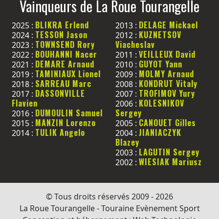
Vainqueurs de La Roue Tourangelle
BLIKRA Erlend
DELAGE Mickael
2025 :
2013 :
TESSON Jason
KUZNETSOV
2024 :
2012 :
TOWNSEND Rory
Viacheslav
2023 :
BOUHANNI Nacer
VEILLEUX David
2022 :
2011 :
DEMARE Arnaud
GUYOT Yann
2021 :
2010 :
TAMINIAUX Lionel
MOLMY Arnaud
2019 :
2009 :
SARREAU Marc
KONDRUT Vitaly
2018 :
2008 :
DASSONVILLE
TROFIMOV Yury
2017 :
2007 :
Flavien
KOLESNIKOV
2006 :
DUMOULIN Samuel
Sergey
2016 :
MANZIN Lorenzo
CANOUET Gilles
2015 :
2005 :
TULIK Angelo
JIANIACZYK
2014 :
2004 :
Blazey
LAGUTIN Sergey
2003 :
WIESIAK Mariusz
2002 :
© Tous droits réservés 2009 - 2026
La Roue Tourangelle - Touraine Evènement Sport