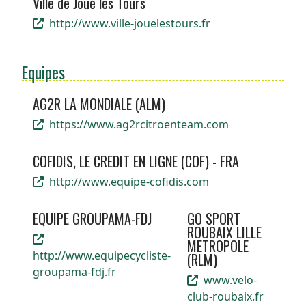
Ville de Joué lès Tours
http://www.ville-jouelestours.fr
Equipes
AG2R LA MONDIALE (ALM)
https://www.ag2rcitroenteam.com
COFIDIS, LE CREDIT EN LIGNE (COF) - FRA
http://www.equipe-cofidis.com
EQUIPE GROUPAMA-FDJ
GO SPORT
ROUBAIX LILLE
METROPOLE
http://www.equipecycliste-
(RLM)
groupama-fdj.fr
www.velo-
club-roubaix.fr