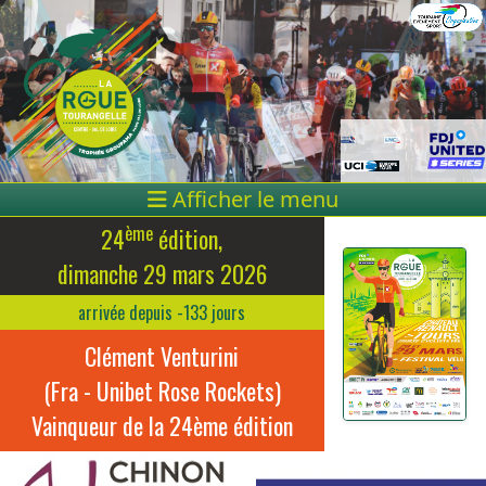
Afficher le menu
ème
24
édition,
dimanche 29 mars 2026
arrivée depuis -133 jours
Clément Venturini
(Fra - Unibet Rose Rockets)
Vainqueur de la 24ème édition