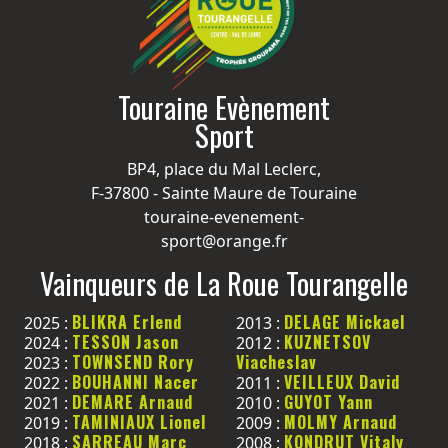
Touraine Evènement
Sport
BP4, place du Mal Leclerc,
F-37800 - Sainte Maure de Touraine
touraine-evenement-
sport@orange.fr
Vainqueurs de La Roue Tourangelle
BLIKRA Erlend
DELAGE Mickael
2025 :
2013 :
TESSON Jason
KUZNETSOV
2024 :
2012 :
TOWNSEND Rory
Viacheslav
2023 :
BOUHANNI Nacer
VEILLEUX David
2022 :
2011 :
DEMARE Arnaud
GUYOT Yann
2021 :
2010 :
TAMINIAUX Lionel
MOLMY Arnaud
2019 :
2009 :
SARREAU Marc
KONDRUT Vitaly
2018 :
2008 :