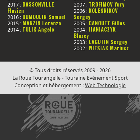
DASSONVILLE
TROFIMOV Yury
2017 :
2007 :
Flavien
KOLESNIKOV
2006 :
DUMOULIN Samuel
Sergey
2016 :
MANZIN Lorenzo
CANOUET Gilles
2015 :
2005 :
TULIK Angelo
JIANIACZYK
2014 :
2004 :
Blazey
LAGUTIN Sergey
2003 :
WIESIAK Mariusz
2002 :
© Tous droits réservés 2009 - 2026
La Roue Tourangelle - Touraine Evènement Sport
Conception et hébergement :
Web Technologie