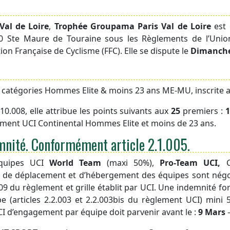
al de Loire
,
Trophée Groupama Paris Val de Loire
est 
00 Ste Maure de Touraine sous les Règlements de l’Union 
ion Française de Cyclisme (FFC). Elle se dispute le
Dimanche
 catégories Hommes Elite & moins 23 ans ME-MU, inscrite 
0.008, elle attribue les points suivants aux
25
premiers :
1
ment UCI Continental Hommes Elite et moins de 23 ans.
nité. Conformément article 2.1.005.
équipes UCI
World Team
(maxi 50%),
Pro-Team UCI,
is de déplacement et d’hébergement des équipes sont
négo
009 du règlement et grille établit par UCI. Une indemnité for
e (articles 2.2.003 et 2.2.003bis du règlement UCI) mini
 UCI d’engagement par
équipe doit parvenir avant le :
9 Mars