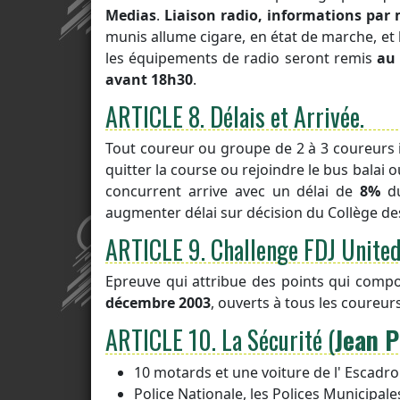
Medias
.
Liaison radio, informations par
munis allume cigare, en état de marche, et
les équipements de radio seront remis
au 
avant 18h30
.
ARTICLE 8.
Délais et Arrivée.
Tout coureur ou groupe de 2 à 3 coureurs i
quitter la course ou rejoindre le bus balai 
concurrent arrive avec un délai de
8%
du
augmenter délai sur décision du Collège des
ARTICLE 9.
Challenge FDJ United
Epreuve qui attribue des points qui compo
décembre 2003
, ouverts à tous les coureur
ARTICLE 10.
La Sécurité
(
Jean 
10 motards et une voiture de l' Escadr
Police Nationale, les Polices Municipales