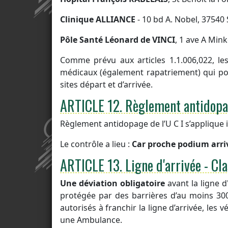
Clinique ALLIANCE
- 10 bd A. Nobel, 37540 S
Pôle Santé Léonard de VINCI
, 1 ave A Mink
Comme prévu aux articles 1.1.006,022, le
médicaux (également rapatriement) qui pour
sites départ et d’arrivée.
ARTICLE 12.
Règlement antidop
Règlement antidopage de l’U C I s’applique 
Le contrôle a lieu :
Car proche podium
arri
ARTICLE 13.
Ligne d'arrivée - C
Une déviation obligatoire
avant la ligne d'
protégée par des barrières d’au moins 300 
autorisés à franchir la ligne d’arrivée, les 
une Ambulance.