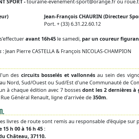
T SPORT -
touraine-evenement-sport@orange.fr ou roue.
eur)
Jean-François CHAURIN (Directeur Spo
Port. + (33) 6.31.22.60.12
s’effectuer
avant 16h45
le samedi,
par un coureur figuran
s
: Jean Pierre CASTELLA & François NICOLAS-CHAMPION
 l'un des
circuits bosselés et vallonnés
au sein des vigno
part au Nord, Sud/Ouest ou Sud/Est d'une Communauté de Comm
un à chaque édition avec 7 bosses
dont les 2 dernières à 
, Rue Général Renault, ligne d'arrivée de
350m
.
n.
es livres de route sont remis au responsable d’équipe sur p
e 15 h 00 à 16 h 45
:
du Château, 37110.