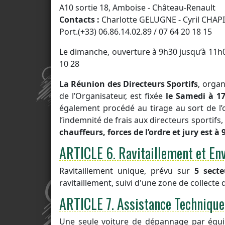
A10 sortie 18, Amboise - Château-Renault
Contacts :
Charlotte GELUGNE - Cyril CHAP
Port.(+33) 06.86.14.02.89 / 07 64 20 18 15
Le dimanche, ouverture à 9h30 jusqu’à 11h
10 28
La Réunion des Directeurs Sportifs
, orga
de l’Organisateur, est fixée
le Samedi à 1
également procédé au tirage au sort de l’
l’indemnité de frais aux directeurs sportifs
chauffeurs, forces de l’ordre et jury est 
ARTICLE 6.
Ravitaillement et En
Ravitaillement unique, prévu sur
5 sect
ravitaillement, suivi d'une zone de collect
ARTICLE 7.
Assistance Technique
Une seule voiture de dépannage par équip