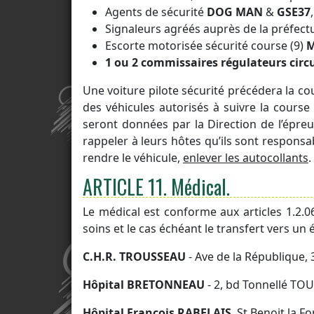
Agents de sécurité
DOG MAN
&
GSE37
Signaleurs agréés auprès de la préfectu
Escorte motorisée sécurité course (9)
M
1 ou 2 commissaires régulateurs circ
Une voiture pilote sécurité précédera la c
des véhicules autorisés à suivre la cours
seront données par la Direction de l’épreu
rappeler à leurs hôtes qu’ils sont responsab
rendre le véhicule,
enlever les autocollants
.
ARTICLE 11.
Médical.
Le médical est conforme aux articles 1.2.
soins et le cas échéant le transfert vers un 
C.H.R. TROUSSEAU
- Ave de la République,
Hôpital BRETONNEAU
- 2, bd Tonnellé TOU
Hôpital François RABELAIS
, St Benoit la F