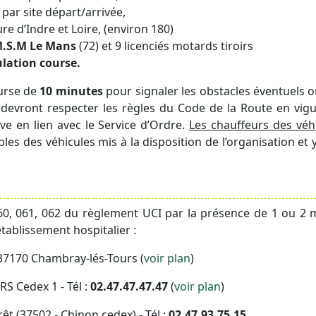
, par site départ/arrivée,
re d’Indre et Loire, (environ 180)
.S.M Le Mans
(72) et 9 licenciés motards tiroirs
ulation course.
ourse de
10 minutes
pour signaler les obstacles éventuels o
e devront respecter les règles du Code de la Route en vigu
ve en lien avec le Service d’Ordre.
Les chauffeurs des véh
les des véhicules mis à la disposition de l’organisation et
060, 061, 062 du règlement UCI par la présence de 1 ou 2
établissement hospitalier :
 37170 Chambray-lés-Tours (
voir plan
)
RS Cedex 1 - Tél :
02.47.47.47.47
(
voir plan
)
orêt (37502 - Chinon cedex) - Tél :
02.47.93.75.15