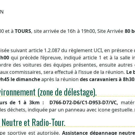
IN
00 et à
TOURS
, site arrivée de 16h à 19h00, Site Arrivée
80 b
nisée suivant article 1.2.087 du règlement UCI, en présen
7h00
qui précède l’épreuve, indiqué article 1 et à la salle i
ordre des voitures des équipes présentes, ensuite autre
, aux commissaires, sera effectué à l’issue de la réunion.
Le 
à 9h45 le dimanche
après la réunion
des caravaniers à 8h30
vironnement (zone de délestage).
eurs de 1 à 3km :
D766-D72-D6/C1-D953-D7/VC
,
matér
e des déchets, indiquée par un panneau avec icone gestuelle.
 Neutre et Radio-Tour.
e sportive est autorisée.
Assistance dépannage neutr