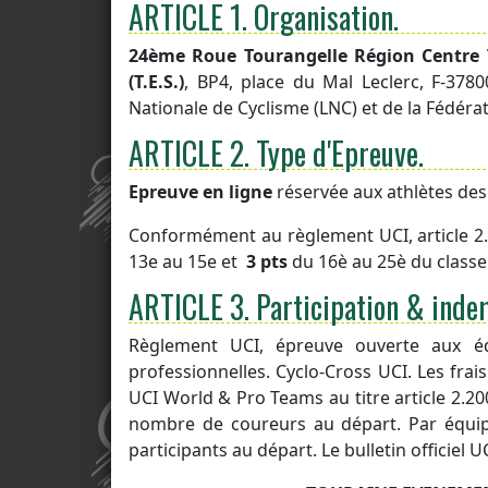
ARTICLE 1.
Organisation.
24ème Roue Tourangelle Région Centre V
(T.E.S.)
, BP4, place du Mal Leclerc, F-378
Nationale de Cyclisme (LNC) et de la Fédérat
ARTICLE 2.
Type d'Epreuve.
Epreuve en ligne
réservée aux athlètes des
Conformément au règlement UCI, article 2.1
13e au 15e et
3 pts
du 16è au 25è du classe
ARTICLE 3.
Participation
& indem
Règlement UCI, épreuve ouverte aux 
professionnelles.
Cyclo-Cross UCI. Les fra
UCI World & Pro Teams au titre
article 2.2
nombre de coureurs au départ.
Par équip
participants au départ. Le bulletin officiel