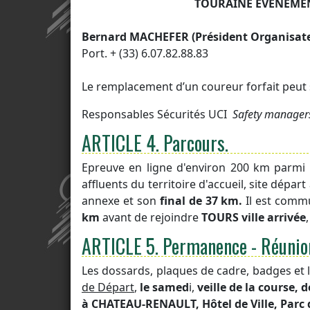
TOURAINE EVENEMEN
Bernard MACHEFER (Président Organisat
Port. + (33) 6.07.82.88.83
Le remplacement d’un coureur forfait peut 
Responsables Sécurités UCI
Safety manager
ARTICLE 4.
Parcours.
Epreuve en ligne d'environ 200 km parmi
affluents du territoire d'accueil, site dé
annexe et son
final de 37 km.
Il est comm
km
avant de rejoindre
TOURS ville arrivée
ARTICLE 5.
Permanence - Réunio
Les dossards, plaques de cadre, badges et l
de Départ
,
le samed
i,
veille de la course, d
à CHATEAU-RENAULT, Hôtel de Ville, Parc 