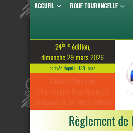
ACCUEIL
ROUE TOURANGELLE
ème
24
édition,
dimanche 29 mars 2026
arrivée depuis -130 jours
Clément Venturini
(Fra - Unibet Rose Rockets)
Vainqueur de la 24ème édition
Règlement de 