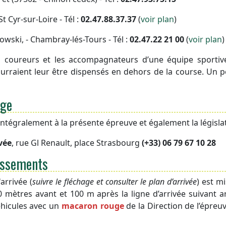
t Cyr-sur-Loire - Tél :
02.47.88.37.37
(
voir plan
)
owski, - Chambray-lés-Tours - Tél :
02.47.22 21 00
(
voir plan
)
s coureurs et les accompagnateurs d’une équipe sportive
raient leur être dispensés en dehors de la course. Un post
age
intégralement à la présente épreuve et également la législa
vée
, rue Gl Renault, place Strasbourg
(+33) 06 79 67 10 28
lassements
arrivée (
suivre le fléchage et consulter le plan d’arrivée
) est m
mètres avant et 100 m après la ligne d’arrivée suivant ar
véhicules avec un
macaron rouge
de la Direction de l’épreu