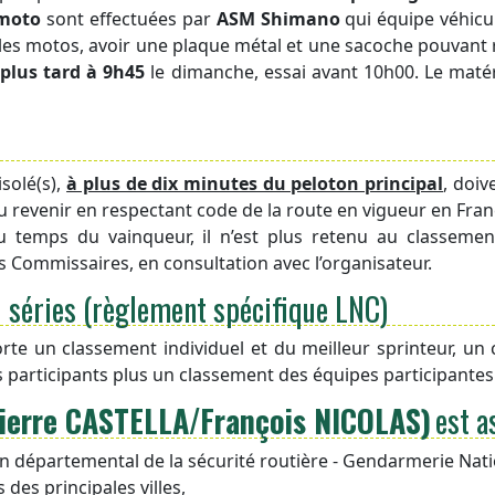
 moto
sont effectuées par
ASM Shimano
qui équipe véhicul
 les motos, avoir une plaque métal et une sacoche pouvant r
plus tard à 9h45
le dimanche, essai avant 10h00. Le matér
solé(s),
à plus de dix minutes du peloton principal
, doiv
ou revenir en respectant code de la route en vigueur en Franc
 temps du vainqueur, il n’est plus retenu au classemen
 Commissaires, en consultation avec l’organisateur.
 séries (règlement spécifique LNC)
rte un classement individuel et du meilleur sprinteur, u
s participants plus un classement des équipes participantes
Pierre CASTELLA
/
François NICOLAS)
est a
on départemental de la sécurité routière - Gendarmerie Nat
 des principales villes,