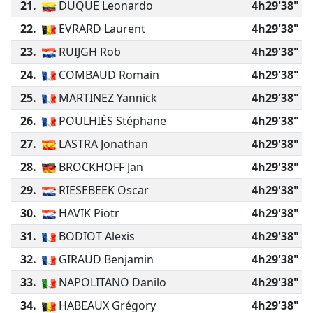
21.
DUQUE Leonardo
4h29'38"
22.
EVRARD Laurent
4h29'38"
23.
RUIJGH Rob
4h29'38"
24.
COMBAUD Romain
4h29'38"
25.
MARTINEZ Yannick
4h29'38"
26.
POULHIÈS Stéphane
4h29'38"
27.
LASTRA Jonathan
4h29'38"
28.
BROCKHOFF Jan
4h29'38"
29.
RIESEBEEK Oscar
4h29'38"
30.
HAVIK Piotr
4h29'38"
31.
BODIOT Alexis
4h29'38"
32.
GIRAUD Benjamin
4h29'38"
33.
NAPOLITANO Danilo
4h29'38"
34.
HABEAUX Grégory
4h29'38"