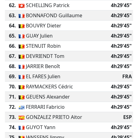
62.
SCHELLING Patrick
4h29'45"
63.
BONNAFOND Guillaume
4h29'45"
64.
BOUVRY Dieter
4h29'45"
65.
GUAY Julien
4h29'45"
66.
STENUIT Robin
4h29'45"
67.
DEVRIENDT Tom
4h29'45"
68.
JARRIER Benoît
4h29'45"
69.
EL FARES Julien
FRA
70.
RAYMACKERS Cédric
4h29'45"
71.
GEUENS Alexander
4h29'45"
72.
FERRARI Fabricio
4h29'45"
73.
GONZALEZ PRIETO Aitor
ESP
74.
GUYOT Yann
4h29'45"
75.
JANSSENS Jimmy
4h29'45"