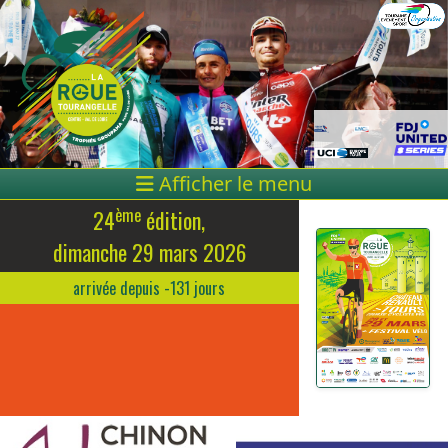
Afficher le menu
ème
24
édition,
dimanche 29 mars 2026
arrivée depuis -131 jours
Clément Venturini
(Fra - Unibet Rose Rockets)
Vainqueur de la 24ème édition