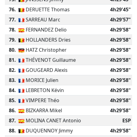
76.
DERUETTE Thomas
4h29'45"
77.
SARREAU Marc
4h29'57"
78.
FERNANDEZ Delio
4h29'58"
79.
HOLLANDERS Dries
4h29'58"
80.
HATZ Christopher
4h29'58"
81.
THÉVENOT Guillaume
4h29'58"
82.
GOUGEARD Alexis
4h29'58"
83.
MORICE Julien
4h29'58"
84.
LEBRETON Kévin
4h29'58"
85.
VIMPERE Théo
4h29'58"
86.
BIZKARRA Mikel
4h29'58"
87.
MOLINA CANET Antonio
ESP
88.
DUQUENNOY Jimmy
4h29'58"