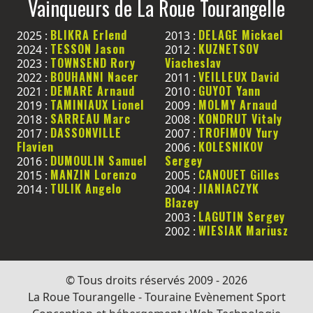
Vainqueurs de La Roue Tourangelle
BLIKRA Erlend
DELAGE Mickael
2025 :
2013 :
TESSON Jason
KUZNETSOV
2024 :
2012 :
TOWNSEND Rory
Viacheslav
2023 :
BOUHANNI Nacer
VEILLEUX David
2022 :
2011 :
DEMARE Arnaud
GUYOT Yann
2021 :
2010 :
TAMINIAUX Lionel
MOLMY Arnaud
2019 :
2009 :
SARREAU Marc
KONDRUT Vitaly
2018 :
2008 :
DASSONVILLE
TROFIMOV Yury
2017 :
2007 :
Flavien
KOLESNIKOV
2006 :
DUMOULIN Samuel
Sergey
2016 :
MANZIN Lorenzo
CANOUET Gilles
2015 :
2005 :
TULIK Angelo
JIANIACZYK
2014 :
2004 :
Blazey
LAGUTIN Sergey
2003 :
WIESIAK Mariusz
2002 :
© Tous droits réservés 2009 - 2026
La Roue Tourangelle - Touraine Evènement Sport