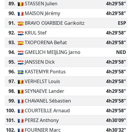
89.
STASSEN Julien
4h29'58"
90.
MAISON Jérémy
4h29'58"
91.
BRAVO OIARBIDE Garikoitz
ESP
92.
KRUL Stef
4h29'58"
93.
TXOPORENA Beñat
4h29'58"
94.
GMELICH MEIJLING Jarno
NED
95.
JANSSEN Dick
4h29'58"
96.
KASTEMYR Pontus
4h29'58"
97.
VERHELST Louis
4h29'58"
98.
SEYNAEVE Lander
4h29'58"
99.
CHAVANEL Sébastien
4h29'58"
100.
COURTEILLE Arnaud
4h29'58"
101.
PEREZ Anthony
4h30'09"
102.
FOURNIER Marc
4h30'32"