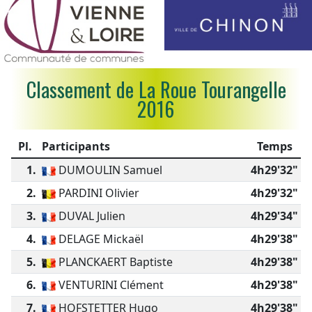
Classement de La Roue Tourangelle
2016
Pl.
Participants
Temps
1.
DUMOULIN Samuel
4h29'32"
2.
PARDINI Olivier
4h29'32"
3.
DUVAL Julien
4h29'34"
4.
DELAGE Mickaël
4h29'38"
5.
PLANCKAERT Baptiste
4h29'38"
6.
VENTURINI Clément
4h29'38"
7.
HOFSTETTER Hugo
4h29'38"