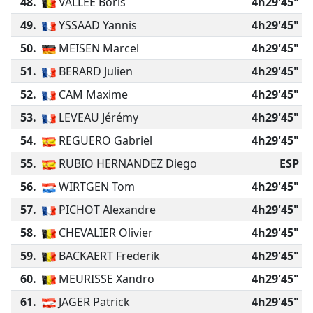
48.
VALLÉE Boris
4h29'45"
49.
YSSAAD Yannis
4h29'45"
50.
MEISEN Marcel
4h29'45"
51.
BERARD Julien
4h29'45"
52.
CAM Maxime
4h29'45"
53.
LEVEAU Jérémy
4h29'45"
54.
REGUERO Gabriel
4h29'45"
55.
RUBIO HERNANDEZ Diego
ESP
56.
WIRTGEN Tom
4h29'45"
57.
PICHOT Alexandre
4h29'45"
58.
CHEVALIER Olivier
4h29'45"
59.
BACKAERT Frederik
4h29'45"
60.
MEURISSE Xandro
4h29'45"
61.
JÄGER Patrick
4h29'45"