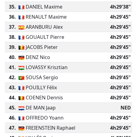
35.
DANIEL Maxime
4h29'38"
36.
RENAULT Maxime
4h29'45"
37.
ARANBURU Alex
4h29'45"
38.
GOUAULT Pierre
4h29'45"
39.
JACOBS Pieter
4h29'45"
40.
DENZ Nico
4h29'45"
41.
LOVASSY Krisztian
4h29'45"
42.
SOUSA Sergio
4h29'45"
43.
POUILLY Félix
4h29'45"
44.
COENEN Dennis
4h29'45"
45.
DE MAN Jaap
NED
46.
OFFREDO Yoann
4h29'45"
47.
FREIENSTEIN Raphael
4h29'45"