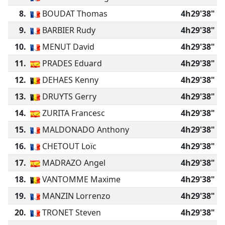
8.
BOUDAT Thomas
4h29'38"
9.
BARBIER Rudy
4h29'38"
10.
MENUT David
4h29'38"
11.
PRADES Eduard
4h29'38"
12.
DEHAES Kenny
4h29'38"
13.
DRUYTS Gerry
4h29'38"
14.
ZURITA Francesc
4h29'38"
15.
MALDONADO Anthony
4h29'38"
16.
CHETOUT Loïc
4h29'38"
17.
MADRAZO Angel
4h29'38"
18.
VANTOMME Maxime
4h29'38"
19.
MANZIN Lorrenzo
4h29'38"
20.
TRONET Steven
4h29'38"