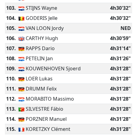
103.
STIJNS Wayne
4h30'32"
104.
GODERIS Jelle
4h30'32"
105.
VAN LOON Jordy
NED
106.
CARTHY Hugh
4h30'59"
107.
RAPPS Dario
4h31'14"
108.
PETELIN Jan
4h31'26"
109.
KOUWENHOVEN Sjoerd
4h31'28"
110.
LOER Lukas
4h31'28"
111.
DRUMM Felix
4h31'28"
112.
MORABITO Massimo
4h31'28"
113.
SILVESTRE Fábio
4h31'28"
114.
PORZNER Manuel
4h31'28"
115.
KORETZKY Clément
4h31'28"