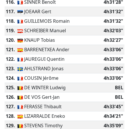
116.
SINNER Benoît
4h31'28"
117.
JOEAAR Gert
4h31'32"
118.
GUILLEMOIS Romain
4h31'32"
119.
SCHREIBER Manuel
4h32'03"
120.
KNAUP Tobias
4h32'27"
121.
BARRENETXEA Ander
4h33'06"
122.
JAUREGUI Quentin
4h33'06"
123.
AHLSTRAND Jonas
4h33'06"
124.
COUSIN Jérôme
4h33'06"
125.
DE WINTER Ludwig
BEL
126.
DE VOS Gert-Jan
BEL
127.
FERASSE Thibault
4h33'45"
128.
LIZARRALDE Eneko
4h34'21"
129.
STEVENS Timothy
4h35'09"