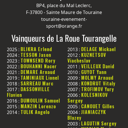
BP4, place du Mal Leclerc,
F-37800 - Sainte Maure de Touraine
touraine-evenement-
sport@orange.fr
Vainqueurs de La Roue Tourangelle
BLIKRA Erlend
DELAGE Mickael
2025 :
2013 :
TESSON Jason
KUZNETSOV
2024 :
2012 :
TOWNSEND Rory
Viacheslav
2023 :
BOUHANNI Nacer
VEILLEUX David
2022 :
2011 :
DEMARE Arnaud
GUYOT Yann
2021 :
2010 :
TAMINIAUX Lionel
MOLMY Arnaud
2019 :
2009 :
SARREAU Marc
KONDRUT Vitaly
2018 :
2008 :
DASSONVILLE
TROFIMOV Yury
2017 :
2007 :
Flavien
KOLESNIKOV
2006 :
DUMOULIN Samuel
Sergey
2016 :
MANZIN Lorenzo
CANOUET Gilles
2015 :
2005 :
TULIK Angelo
JIANIACZYK
2014 :
2004 :
Blazey
LAGUTIN Sergey
2003 :