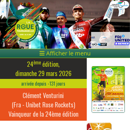
Afficher le menu
ème
24
édition,
dimanche 29 mars 2026
arrivée depuis -131 jours
Clément Venturini
(Fra - Unibet Rose Rockets)
Vainqueur de la 24ème édition