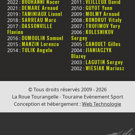
BOUHANNI Nacer
VEILLEUX David
2022 :
2011 :
DEMARE Arnaud
GUYOT Yann
2021 :
2010 :
TAMINIAUX Lionel
MOLMY Arnaud
2019 :
2009 :
SARREAU Marc
KONDRUT Vitaly
2018 :
2008 :
DASSONVILLE
TROFIMOV Yury
2017 :
2007 :
Flavien
KOLESNIKOV
2006 :
DUMOULIN Samuel
Sergey
2016 :
MANZIN Lorenzo
CANOUET Gilles
2015 :
2005 :
TULIK Angelo
JIANIACZYK
2014 :
2004 :
Blazey
LAGUTIN Sergey
2003 :
WIESIAK Mariusz
2002 :
© Tous droits réservés 2009 - 2026
La Roue Tourangelle - Touraine Evènement Sport
Conception et hébergement :
Web Technologie