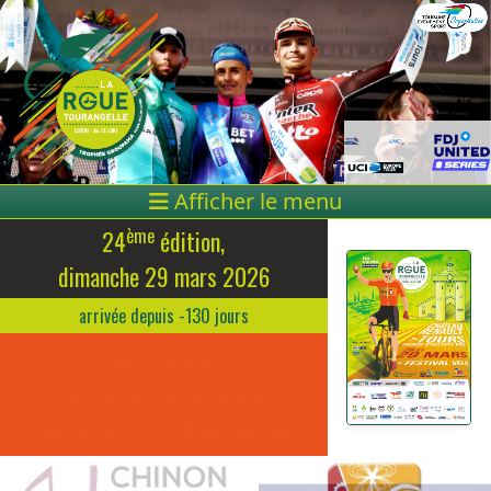
Afficher le menu
ème
24
édition,
dimanche 29 mars 2026
arrivée depuis -130 jours
Clément Venturini
(Fra - Unibet Rose Rockets)
Vainqueur de la 24ème édition