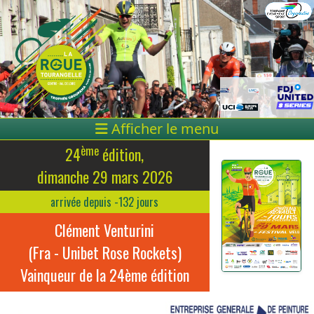
Afficher le menu
ème
24
édition,
dimanche 29 mars 2026
arrivée depuis -132 jours
Clément Venturini
(Fra - Unibet Rose Rockets)
Vainqueur de la 24ème édition