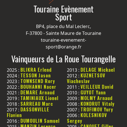
Touraine Evènement
Sport
BP4, place du Mal Leclerc,
F-37800 - Sainte Maure de Touraine
touraine-evenement-
sport@orange.fr
Vainqueurs de La Roue Tourangelle
BLIKRA Erlend
DELAGE Mickael
2025 :
2013 :
TESSON Jason
KUZNETSOV
2024 :
2012 :
TOWNSEND Rory
Viacheslav
2023 :
BOUHANNI Nacer
VEILLEUX David
2022 :
2011 :
DEMARE Arnaud
GUYOT Yann
2021 :
2010 :
TAMINIAUX Lionel
MOLMY Arnaud
2019 :
2009 :
SARREAU Marc
KONDRUT Vitaly
2018 :
2008 :
DASSONVILLE
TROFIMOV Yury
2017 :
2007 :
Flavien
KOLESNIKOV
2006 :
DUMOULIN Samuel
Sergey
2016 :
MANZIN Lorenzo
CANOUET Gilles
2015 :
2005 :