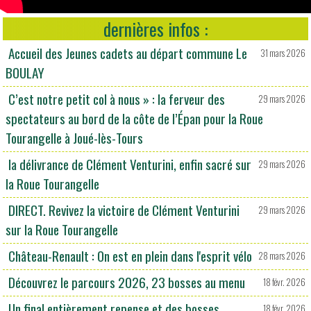
dernières infos :
Accueil des Jeunes cadets au départ commune Le
31 mars 2026
BOULAY
C’est notre petit col à nous » : la ferveur des
29 mars 2026
spectateurs au bord de la côte de l’Épan pour la Roue
Tourangelle à Joué-lès-Tours
la délivrance de Clément Venturini, enfin sacré sur
29 mars 2026
la Roue Tourangelle
DIRECT. Revivez la victoire de Clément Venturini
29 mars 2026
sur la Roue Tourangelle
Château-Renault : On est en plein dans l'esprit vélo
28 mars 2026
Découvrez le parcours 2026, 23 bosses au menu
18 févr. 2026
Un final entièrement repense et des bosses
18 févr. 2026