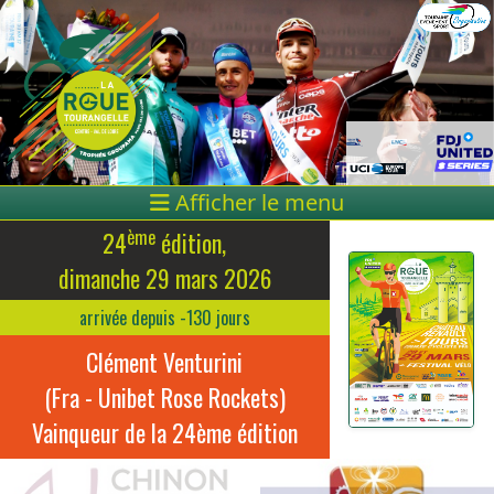
Afficher le menu
ème
24
édition,
dimanche 29 mars 2026
arrivée depuis -130 jours
Clément Venturini
(Fra - Unibet Rose Rockets)
Vainqueur de la 24ème édition