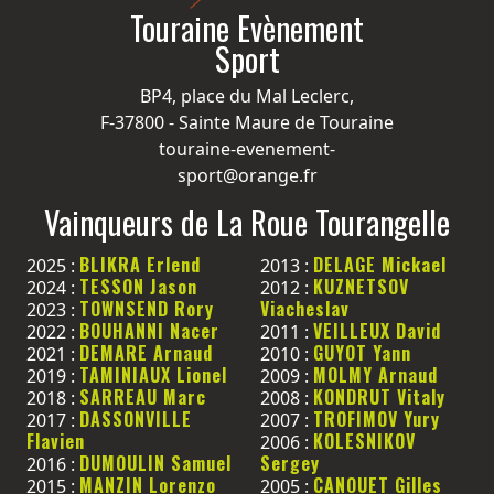
Touraine Evènement
Sport
BP4, place du Mal Leclerc,
F-37800 - Sainte Maure de Touraine
touraine-evenement-
sport@orange.fr
Vainqueurs de La Roue Tourangelle
BLIKRA Erlend
DELAGE Mickael
2025 :
2013 :
TESSON Jason
KUZNETSOV
2024 :
2012 :
TOWNSEND Rory
Viacheslav
2023 :
BOUHANNI Nacer
VEILLEUX David
2022 :
2011 :
DEMARE Arnaud
GUYOT Yann
2021 :
2010 :
TAMINIAUX Lionel
MOLMY Arnaud
2019 :
2009 :
SARREAU Marc
KONDRUT Vitaly
2018 :
2008 :
DASSONVILLE
TROFIMOV Yury
2017 :
2007 :
Flavien
KOLESNIKOV
2006 :
DUMOULIN Samuel
Sergey
2016 :
MANZIN Lorenzo
CANOUET Gilles
2015 :
2005 :